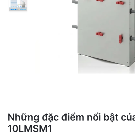
Những đặc điểm nổi bật củ
5
0
10LMSM1
4
/5