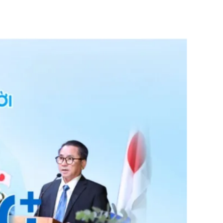
0
0%
0
0%
0
0%
S FP-10LMSM1
”