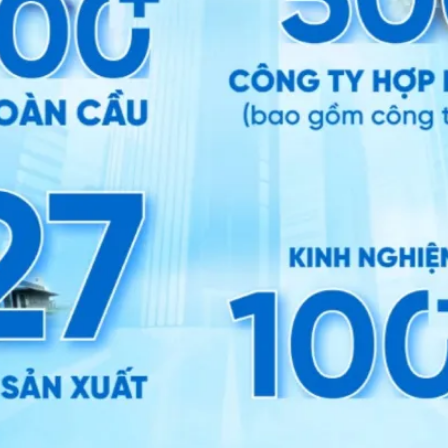
ing
iew Title
cription
l name
il address
tachment