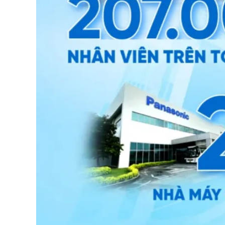
Rat
Rev
Des
Ful
Ema
At