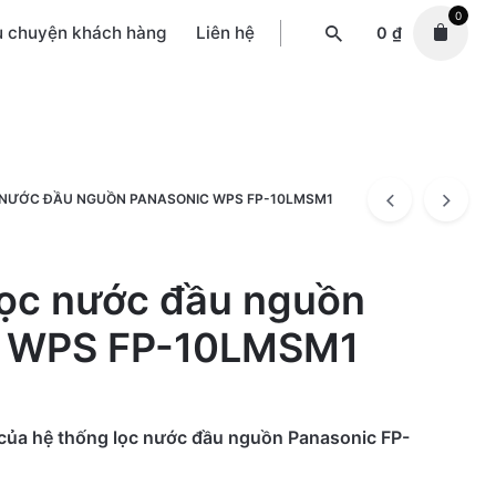
0
u chuyện khách hàng
Liên hệ
0
₫
 NƯỚC ĐẦU NGUỒN PANASONIC WPS FP-10LMSM1
lọc nước đầu nguồn
c WPS FP-10LMSM1
của hệ thống lọc nước đầu nguồn Panasonic FP-