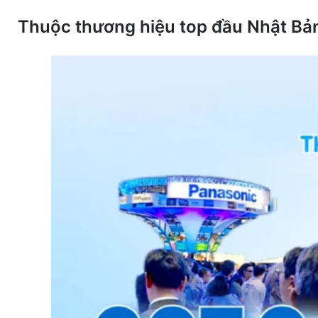
3
Total
0
Thuộc thương hiệu top đầu Nhật Bả
reviews
2
1
Be the first to
Wr