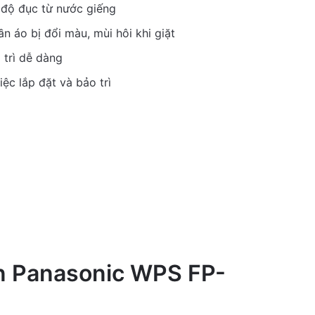
 độ đục từ nước giếng
n áo bị đổi màu, mùi hôi khi giặt
 trì dễ dàng
ệc lắp đặt và bảo trì
ồn Panasonic WPS FP-
0
0%
0
0%