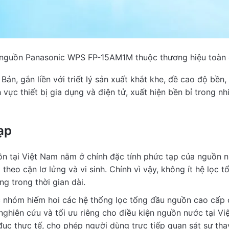
backup
Upload Photo
0
/
5
commendation?
Yes
No
 nguồn Panasonic WPS FP-15AM1M thuộc thương hiệu toàn 
n, gắn liền với triết lý sản xuất khắt khe, đề cao độ bền, 
Submit Review
vực thiết bị gia dụng và điện tử, xuất hiện bền bỉ trong n
ạp
ồn tại Việt Nam nằm ở chính đặc tính phức tạp của nguồn 
eo cặn lơ lửng và vi sinh. Chính vì vậy, không ít hệ lọc tổ
g trong thời gian dài.
hóm hiếm hoi các hệ thống lọc tổng đầu nguồn cao cấp có
c nghiên cứu và tối ưu riêng cho điều kiện nguồn nước tại 
ục thực tế, cho phép người dùng trực tiếp quan sát sự thay