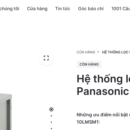
chúng tôi
Cửa hàng
Tin tức
Góc báo chí
1001 Câ
CỬA HÀNG
HỆ THỐNG LỌC
CÒN HÀNG
Hệ thống 
Panasoni
Những ưu điểm nổi bật 
10LMSM1: