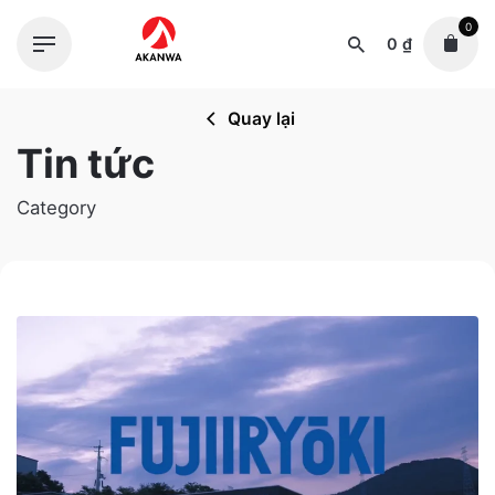
Skip
0
to
0
₫
content
Quay lại
Tin tức
Category