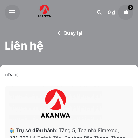
Skip
0
to
0
₫
content
Quay lại
Liên hệ
LIÊN HỆ
Trụ sở điều hành:
Tầng 5, Tòa nhà Fimexco,