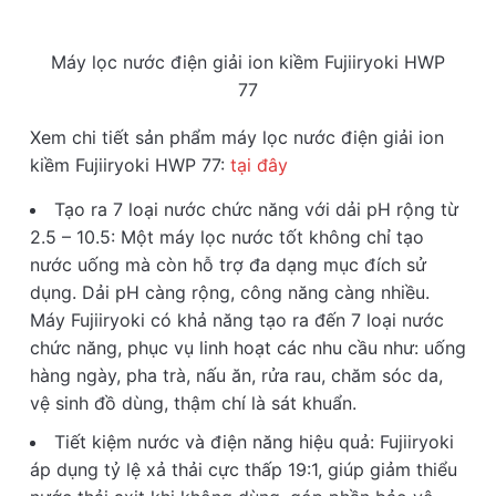
Máy lọc nước điện giải ion kiềm Fujiiryoki HWP
77
Xem chi tiết sản phẩm máy lọc nước điện giải ion
kiềm Fujiiryoki HWP 77:
tại đây
Tạo ra 7 loại nước chức năng với dải pH rộng từ
2.5 – 10.5: Một máy lọc nước tốt không chỉ tạo
nước uống mà còn hỗ trợ đa dạng mục đích sử
dụng. Dải pH càng rộng, công năng càng nhiều.
Máy Fujiiryoki có khả năng tạo ra đến 7 loại nước
chức năng, phục vụ linh hoạt các nhu cầu như: uống
hàng ngày, pha trà, nấu ăn, rửa rau, chăm sóc da,
vệ sinh đồ dùng, thậm chí là sát khuẩn.
Tiết kiệm nước và điện năng hiệu quả: Fujiiryoki
áp dụng tỷ lệ xả thải cực thấp 19:1, giúp giảm thiểu