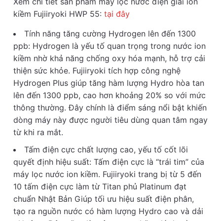
Xem chi tiết sản phẩm máy lọc nước điện giải ion
kiềm Fujiiryoki HWP 55:
tại đây
Tính năng tăng cường Hydrogen lên đến 1300
ppb: Hydrogen là yếu tố quan trọng trong nước ion
kiềm nhờ khả năng chống oxy hóa mạnh, hỗ trợ cải
thiện sức khỏe. Fujiiryoki tích hợp công nghệ
Hydrogen Plus giúp tăng hàm lượng Hydro hòa tan
lên đến 1300 ppb, cao hơn khoảng 20% so với mức
thông thường. Đây chính là điểm sáng nổi bật khiến
dòng máy này được người tiêu dùng quan tâm ngay
từ khi ra mắt.
Tấm điện cực chất lượng cao, yếu tố cốt lõi
quyết định hiệu suất: Tấm điện cực là “trái tim” của
máy lọc nước ion kiềm. Fujiiryoki trang bị từ 5 đến
10 tấm điện cực làm từ Titan phủ Platinum đạt
chuẩn Nhật Bản Giúp tối ưu hiệu suất điện phân,
tạo ra nguồn nước có hàm lượng Hydro cao và dải