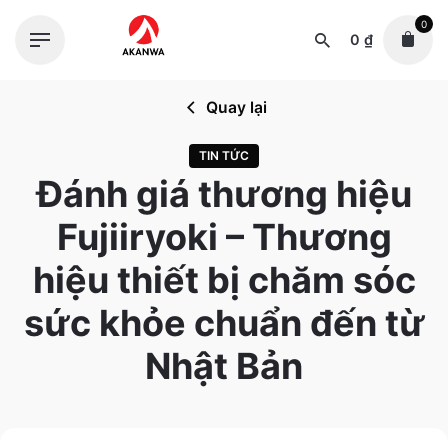
Skip
0
to
0
₫
content
Quay lại
TIN TỨC
Đánh giá thương hiệu
Fujiiryoki – Thương
hiệu thiết bị chăm sóc
sức khỏe chuẩn đến từ
Nhật Bản