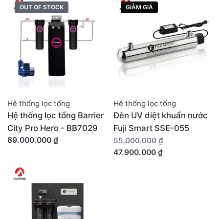
OUT OF STOCK
GIẢM GIÁ
Hệ thống lọc tổng
Hệ thống lọc tổng
Hệ thống lọc tổng Barrier
Đèn UV diệt khuẩn nước
City Pro Hero - BB7029
Fuji Smart SSE-055
Giá
89.000.000
₫
55.000.000
₫
gốc
Giá
47.900.000
₫
là:
hiện
55.000.000 ₫.
tại
là:
47.900.000 ₫.