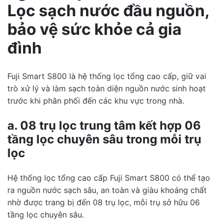
There are no reviews yet.
Lọc sạch nước đầu nguồn,
lượng
Be the first to review “
Giải pháp lọc nước
bảo vệ sức khỏe cả gia
tổng cao cấp Fuji Smart S800 – Super
đình
Softener CS10 Plus dành cho biệt thự
”
Fuji Smart S800 là hệ thống lọc tổng cao cấp, giữ vai
trò xử lý và làm sạch toàn diện nguồn nước sinh hoạt
trước khi phân phối đến các khu vực trong nhà.
Write a Review
a. 08 trụ lọc trung tâm kết hợp 06
tầng lọc chuyên sâu trong mỗi trụ
lọc
Giải pháp lọc nước t...
Hệ thống lọc tổng cao cấp Fuji Smart S800 có thể tạo
ra nguồn nước sạch sâu, an toàn và giàu khoáng chất
Rating
nhờ được trang bị đến 08 trụ lọc, mỗi trụ sở hữu 06
tầng lọc chuyên sâu.