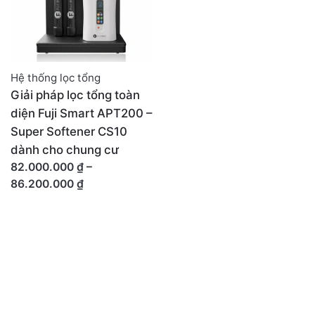
Hệ thống lọc tổng
Giải pháp lọc tổng toàn
diện Fuji Smart APT200 –
Super Softener CS10
dành cho chung cư
82.000.000
₫
–
Khoảng
86.200.000
₫
giá:
từ
82.000.000 ₫
đến
86.200.000 ₫