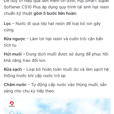
Để duy trì hiệu quả làm mềm ổn định, Fuji Smart Super
Softener CS10 Plus áp dụng quy trình tái sinh hạt resin
chuẩn kỹ thuật
gồm 5 bước liên hoàn:
Lọc
– Nước đi qua lớp hạt resin để loại bỏ ion gây
cứng.
Rửa ngược
– Làm tơi hạt resin và cuốn trôi cặn bẩn
tích tụ.
Hút muối
– Dung dịch muối được sử dụng để phục hồi
khả năng trao đổi ion.
Rửa sạch
– Loại bỏ hoàn toàn muối dư và làm sạch hệ
thống trước khi cấp nước trở lại.
Châm nước
– Tự động cấp nước vào thùng muối, sẵn
sàng cho chu kỳ tiếp theo.