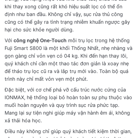
khi thay xong cũng rất khó hiệu suất lọc có thể ổn
định như ban đầu. Không chỉ vậy, sục rửa thủ công
cũng có thể gây ra tình trạng nhiễm khuẩn ngược gây
hại cho sức khỏe người dùng.
Với
công nghệ One-Touch
mỗi trụ lọc trong hệ thống
Fuji Smart S800 là một khối Thống Nhất, nhẹ nhàng và
gọn gàng chỉ vỏn vẹn có 04 kg. Khi đến hạn thay lõi,
quý khách chỉ cần một thao tác đơn giản là xoay nhẹ
để tháo trụ lọc cũ ra và lắp trụ mới vào. Toàn bộ quá
trình này chỉ mất vỏn vẹn một phút.
Đặc biệt, với cơ chế phá vỡ cấu trúc nước cứng của
IONMAX, hệ thống loại bỏ hoàn toàn sự phụ thuộc vào
muối hoàn nguyên và quy trình sục rửa phức tạp.
Mang lại sự tiện nghi giúp máy vận hành êm ái, không
xả thải hóa học.
Điều này không chỉ giúp quý khách tiết kiệm thời gian,