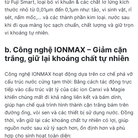
Yes
No
từ Fuji Smart, loại bỏ vi khuẩn & các chất lơ lửng kích
tion?
thước nhỏ từ 0,01µm đến 0,1µm như: tảo, vi sinh vật, rỉ
sét, nấm mốc,… và các thành phần kim loại. nước sau
Submit Review
khi đi qua màng lọc sạch chuẩn, chất lượng và giữ trọn
vi khoáng tự nhiên.
b. Công nghệ IONMAX – Giảm cặn
trắng, giữ lại khoáng chất tự nhiên
Công nghệ IONMAX hoạt động dựa trên cơ chế phá vỡ
cấu trúc nước cứng tạm thời: Bằng cách tác động trực
tiếp vào cấu trúc vật lý của các ion Canxi và Magie
khiến chúng mất đi khả năng liên kết và bám dính,
giúp hạn chế quá trình hình thành cặn trắng bám trên
đường ống, vòi sen và các thiết bị sử dụng nước. Đồng
thời, vẫn giữ lại các khoáng chất tự nhiên có lợi, giúp
nguồn nước sau xử lý sạch hơn, ổn định hơn và phù
hợp cho sinh hoạt toàn diện: