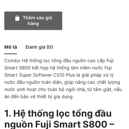
lọc
nước
Thêm vào giỏ
tổng
hàng
cao
cấp
Fuji
Smart
Mô tả
Đánh giá (0)
S800
Combo Hệ thống lọc tổng đầu nguồn cao cấp Fuji
–
5
0
0%
Smart S800 kết hợp hệ thống làm mềm nước Fuji
Super
0
4
/5
0
0%
Smart Super Softener CS10 Plus là giải pháp xử lý
Softener
nước đầu nguồn toàn diện, giúp nâng cao chất lượng
CS10
3
Total
0
0
0%
nước sinh hoạt cho toàn bộ ngôi nhà, từ tắm giặt, nấu
Plus
reviews
2
0
0%
ăn đến bảo vệ thiết bị gia dụng.
dành
1
0
0%
cho
1. Hệ thống lọc tổng đầu
biệt
thự
nguồn Fuji Smart S800 –
số