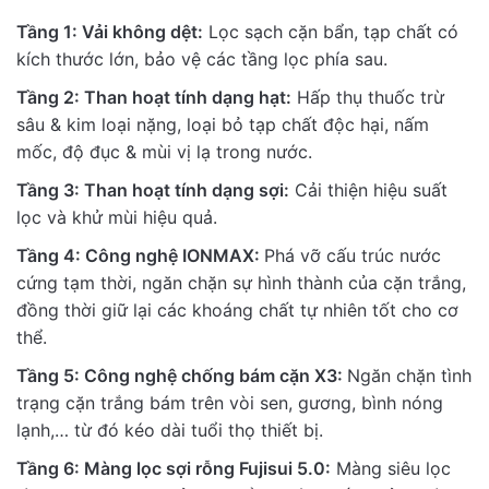
Review Title
Tầng 1: Vải không dệt:
Lọc sạch cặn bẩn, tạp chất có
kích thước lớn, bảo vệ các tầng lọc phía sau.
Description
Tầng 2: Than hoạt tính dạng hạt:
Hấp thụ thuốc trừ
sâu & kim loại nặng, loại bỏ tạp chất độc hại, nấm
mốc, độ đục & mùi vị lạ trong nước.
Tầng 3: Than hoạt tính dạng sợi:
Cải thiện hiệu suất
lọc và khử mùi hiệu quả.
Full name
Tầng 4: Công nghệ IONMAX:
Phá vỡ cấu trúc nước
cứng tạm thời, ngăn chặn sự hình thành của cặn trắng,
Email address
đồng thời giữ lại các khoáng chất tự nhiên tốt cho cơ
thể.
Attachment
Tầng 5: Công nghệ chống bám cặn X3:
Ngăn chặn tình
backup
Upload Photo
trạng cặn trắng bám trên vòi sen, gương, bình nóng
0
/
5
lạnh,… từ đó kéo dài tuổi thọ thiết bị.
Tầng 6: Màng lọc sợi rỗng Fujisui 5.0:
Màng siêu lọc
Recommenda