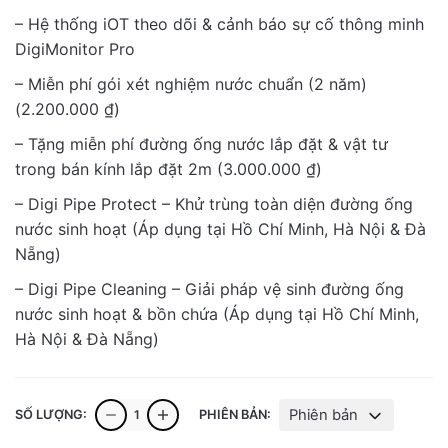
giá:
– Hệ thống iOT theo dõi & cảnh báo sự cố thông minh
từ
DigiMonitor Pro
233.000.000 ₫
đến
– Miễn phí gói xét nghiệm nước chuẩn (2 năm)
238.200.000 ₫
(2.200.000 ₫)
– Tặng miễn phí đường ống nước lắp đặt & vật tư
trong bán kính lắp đặt 2m (3.000.000 ₫)
– Digi Pipe Protect – Khử trùng toàn diện đường ống
nước sinh hoạt (Áp dụng tại Hồ Chí Minh, Hà Nội & Đà
Nẵng)
– Digi Pipe Cleaning – Giải pháp vệ sinh đường ống
nước sinh hoạt & bồn chứa (Áp dụng tại Hồ Chí Minh,
Hà Nội & Đà Nẵng)
Giải
Phiên bản
SỐ LƯỢNG:
PHIÊN BẢN:
pháp