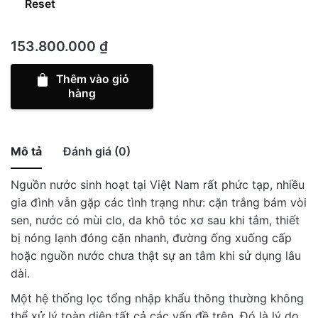
Reset
lọc
tổng
đầu
153.800.000
₫
nguồn
Thêm vào giỏ
toàn
hàng
diện
Fuji
Smart
S400
Mô tả
Đánh giá (0)
–
/5
Nguồn nước sinh hoạt tại Việt Nam rất phức tạp, nhiều
Super
Total
gia đình vẫn gặp các tình trạng như: cặn trắng bám vòi
Softener
reviews
sen, nước có mùi clo, da khô tóc xơ sau khi tắm, thiết
CS10
bị nóng lạnh đóng cặn nhanh, đường ống xuống cấp
dành
hoặc nguồn nước chưa thật sự an tâm khi sử dụng lâu
cho
dài.
nhà
There are no reviews yet.
phố
Be the first to review “
”
Một hệ thống lọc tổng nhập khẩu thông thường không
số
thể xử lý toàn diện tất cả các vấn đề trên. Đó là lý do