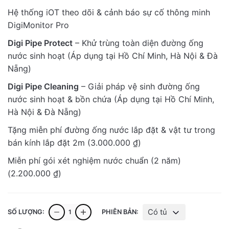
giá:
Hệ thống iOT theo dõi & cảnh báo sự cố thông minh
từ
DigiMonitor Pro
149.000.000 ₫
đến
Digi Pipe Protect
– Khử trùng toàn diện đường ống
153.800.000 ₫
nước sinh hoạt (Áp dụng tại Hồ Chí Minh, Hà Nội & Đà
Nẵng)
Digi Pipe Cleaning
– Giải pháp vệ sinh đường ống
nước sinh hoạt & bồn chứa (Áp dụng tại Hồ Chí Minh,
Hà Nội & Đà Nẵng)
Tặng miễn phí đường ống nước lắp đặt & vật tư trong
bán kính lắp đặt 2m (3.000.000 ₫)
Miễn phí gói xét nghiệm nước chuẩn (2 năm)
(2.200.000 ₫)
Giải
Có tủ
SỐ LƯỢNG:
PHIÊN BẢN:
pháp