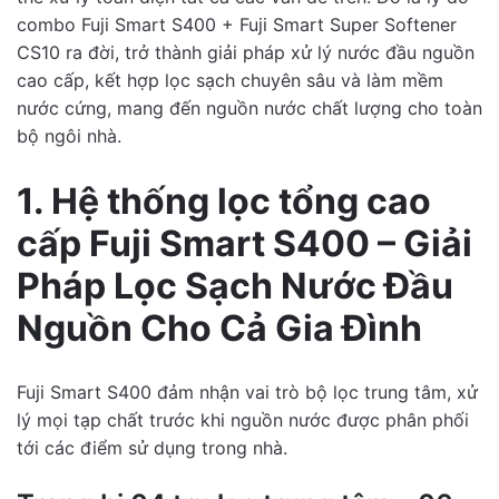
lượng
combo Fuji Smart S400 + Fuji Smart Super Softener
CS10 ra đời, trở thành giải pháp xử lý nước đầu nguồn
cao cấp, kết hợp lọc sạch chuyên sâu và làm mềm
nước cứng, mang đến nguồn nước chất lượng cho toàn
bộ ngôi nhà.
Write a Review
1. Hệ thống lọc tổng cao
cấp Fuji Smart S400 – Giải
Rating
Pháp Lọc Sạch Nước Đầu
Nguồn Cho Cả Gia Đình
Review Title
Description
Fuji Smart S400 đảm nhận vai trò bộ lọc trung tâm, xử
lý mọi tạp chất trước khi nguồn nước được phân phối
tới các điểm sử dụng trong nhà.