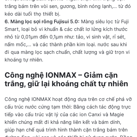
trắng bám trên vòi sen, gương, bình nóng lạnh,… từ đó
kéo dài tuổi thọ thiết bị.
6. Màng lọc sợi rỗng Fujisui 5.0:
Màng siêu lọc từ Fuji
Smart, loại bỏ vi khuẩn & các chất lơ lửng kích thước
nhỏ từ 0,01µm đến 0,1µm như: tảo, vi sinh vật, rỉ sét,
nấm mốc,… và các thành phần kim loại. nước sau khi
đi qua màng lọc sạch chuẩn, chất lượng và giữ trọn vi
khoáng tự nhiên.
Công nghệ IONMAX – Giảm cặn
trắng, giữ lại khoáng chất tự nhiên
Công nghệ IONMAX hoạt động dựa trên cơ chế phá vỡ
cấu trúc nước cứng tạm thời: Bằng cách tác động trực
tiếp vào cấu trúc vật lý của các ion Canxi và Magie
khiến chúng mất đi khả năng liên kết và bám dính,
giúp hạn chế quá trình hình thành cặn trắng bám trên