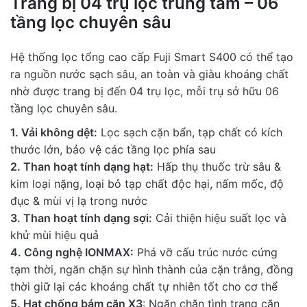
Trang bị 04 trụ lọc trung tâm – 06
tầng lọc chuyên sâu
Full name
Hệ thống lọc tổng cao cấp Fuji Smart S400 có thể tạo
Email address
ra nguồn nước sạch sâu, an toàn và giàu khoáng chất
nhờ được trang bị đến 04 trụ lọc, mỗi trụ sở hữu 06
tầng lọc chuyên sâu.
Attachment
backup
1. Vải không dệt:
Lọc sạch cặn bẩn, tạp chất có kích
Upload Photo
thước lớn, bảo vệ các tầng lọc phía sau
0
/
5
2. Than hoạt tính dạng hạt:
Hấp thụ thuốc trừ sâu &
kim loại nặng, loại bỏ tạp chất độc hại, nấm mốc, độ
Recommenda
Yes
No
đục & mùi vị lạ trong nước
tion?
3. Than hoạt tính dạng sợi:
Cải thiện hiệu suất lọc và
khử mùi hiệu quả
Submit Review
4. Công nghệ IONMAX:
Phá vỡ cấu trúc nước cứng
tạm thời, ngăn chặn sự hình thành của cặn trắng, đồng
thời giữ lại các khoáng chất tự nhiên tốt cho cơ thể
5. Hạt chống bám cặn X3
: Ngăn chặn tình trạng cặn