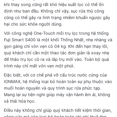
khi thay xong cũng rất khó hiệu suất lọc có thể ổn
định như ban đầu. Không chỉ vậy, sục rửa thủ công
cũng có thể gây ra tình trạng nhiễm khuẩn ngược gây
hại cho sức khỏe người dùng.
Với công nghệ One-Touch mỗi trụ lọc trong hệ thống
Fuji Smart S400 là một khối Thống Nhất, nhẹ nhàng và
gọn gàng chỉ vỏn vẹn có 04 kg. Khi đến hạn thay lõi,
quý khách chỉ cần một thao tác đơn giản là xoay nhẹ
để tháo trụ lọc cũ ra và lắp trụ mới vào. Toàn bộ quá
trình này chỉ mất vỏn vẹn một phút.
Đặc biệt, với cơ chế phá vỡ cấu trúc nước cứng của
IONMAX, hệ thống loại bỏ hoàn toàn sự phụ thuộc vào
muối hoàn nguyên và quy trình sục rửa phức tạp.
Mang lại sự tiện nghi giúp máy vận hành êm ái, không
xả thải hóa học.
Điều này không chỉ giúp quý khách tiết kiệm thời gian,
công sức mà còn loại bỏ hoàn toàn chi phí thuê thợ.