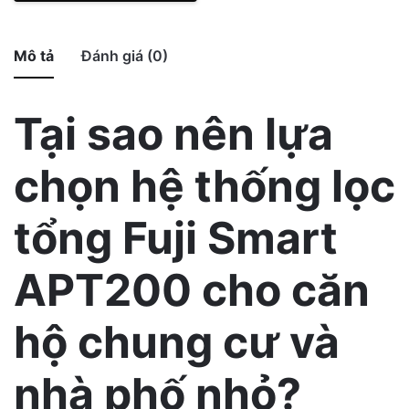
Fuji
Smart
APT200
Mô tả
Đánh giá (0)
sản
xuất
/5
tại
Tại sao nên lựa
Total
Nhật
reviews
Bản
chọn hệ thống lọc
số
lượng
tổng Fuji Smart
There are no reviews yet.
Be the first to review “
”
APT200 cho căn
hộ chung cư và
nhà phố nhỏ?