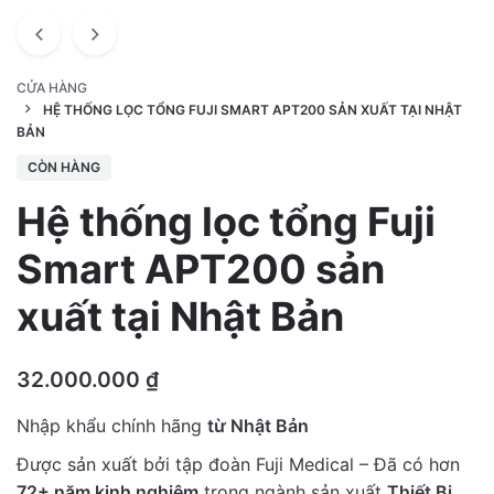
CỬA HÀNG
HỆ THỐNG LỌC TỔNG FUJI SMART APT200 SẢN XUẤT TẠI NHẬT
BẢN
CÒN HÀNG
Hệ thống lọc tổng Fuji
Smart APT200 sản
xuất tại Nhật Bản
32.000.000
₫
Nhập khẩu chính hãng
từ Nhật Bản
Được sản xuất bởi tập đoàn Fuji Medical – Đã có hơn
72+ năm kinh nghiệm
trong ngành sản xuất
Thiết Bị