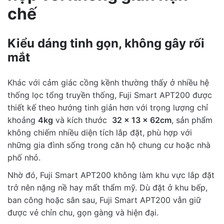
chế
Attachment
backup
Upload Photo
Kiểu dáng tinh gọn, không gây rối
0
/
5
mắt
Recommenda
Yes
No
Khác với cảm giác cồng kềnh thường thấy ở nhiều hệ
tion?
thống lọc tổng truyền thống, Fuji Smart APT200 được
thiết kế theo hướng tinh giản hơn với trọng lượng chỉ
Submit Review
khoảng
4kg
và kích thước
32 x 13 x 62cm
, sản phẩm
không chiếm nhiều diện tích lắp đặt, phù hợp với
những gia đình sống trong căn hộ chung cư hoặc nhà
phố nhỏ.
Nhờ đó, Fuji Smart APT200 không làm khu vực lắp đặt
trở nên nặng nề hay mất thẩm mỹ. Dù đặt ở khu bếp,
ban công hoặc sân sau, Fuji Smart APT200 vẫn giữ
được vẻ chỉn chu, gọn gàng và hiện đại.