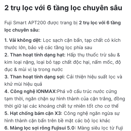
2 trụ lọc với 6 tầng lọc chuyên sâu
Fuji Smart APT200 được trang bị
2 trụ lọc với 6 tầng
lọc chuyên sâu:
1. Vải không dệt:
Lọc sạch cặn bẩn, tạp chất có kích
thước lớn, bảo vệ các tầng lọc phía sau
2. Than hoạt tính dạng hạt:
Hấp thụ thuốc trừ sâu &
kim loại nặng, loại bỏ tạp chất độc hại, nấm mốc, độ
đục & mùi vị lạ trong nước
3. Than hoạt tính dạng sợi:
Cải thiện hiệu suất lọc và
khử mùi hiệu quả
4. Công nghệ IONMAX:
Phá vỡ cấu trúc nước cứng
tạm thời, ngăn chặn sự hình thành của cặn trắng, đồng
thời giữ lại các khoáng chất tự nhiên tốt cho cơ thể
5. Hạt chống bám cặn X3:
Công nghệ ngăn ngừa sự
hình thành cặn bẩn trên bề mặt các bộ lọc khác
6. Màng lọc sợi rỗng Fujisui 5.0:
Màng siêu lọc từ Fuji