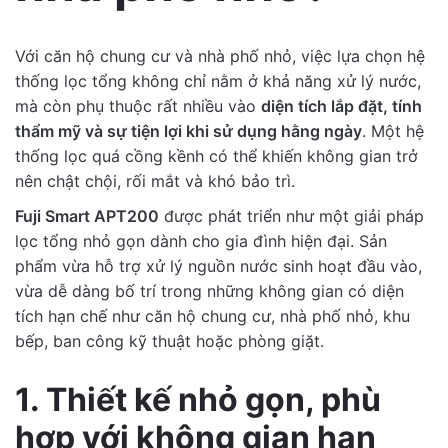
Write a Review
Với căn hộ chung cư và nhà phố nhỏ, việc lựa chọn hệ
thống lọc tổng không chỉ nằm ở khả năng xử lý nước,
Rating
mà còn phụ thuộc rất nhiều vào
diện tích lắp đặt, tính
thẩm mỹ và sự tiện lợi khi sử dụng hằng ngày
. Một hệ
Review Title
thống lọc quá cồng kềnh có thể khiến không gian trở
nên chật chội, rối mắt và khó bảo trì.
Fuji Smart APT200
được phát triển như một giải pháp
Description
lọc tổng nhỏ gọn dành cho gia đình hiện đại. Sản
phẩm vừa hỗ trợ xử lý nguồn nước sinh hoạt đầu vào,
vừa dễ dàng bố trí trong những không gian có diện
tích hạn chế như căn hộ chung cư, nhà phố nhỏ, khu
bếp, ban công kỹ thuật hoặc phòng giặt.
Full name
1. Thiết kế nhỏ gọn, phù
Email address
hợp với không gian hạn