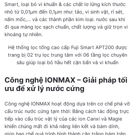
Smart, loại bỏ vi khuẩn & các chất lơ lửng kích thước
nhỏ từ 0,01µm đến 0,1µm như: tảo, vi sinh vật, rỉ sét,
nấm mốc,… và các thành phần kim loại. nước sau khi
đi qua màng lọc sạch chuẩn, chất lượng và giữ trọn vi
khoáng tự nhiên.
Hệ thống lọc tổng cao cấp Fuji Smart APT200 được
trang bị 02 trụ lọc trung tâm với 06 tầng lọc chuyên
sâu giúp loại bỏ hầu hết cặn bẩn và vi khuẩn
Công nghệ IONMAX – Giải pháp tối
ưu để xử lý nước cứng
Công nghệ IONMAX hoạt động dựa trên cơ chế phá vỡ
cấu trúc nước cứng tạm thời: Bằng cách tác động trực
tiếp vào cấu trúc vật lý của các ion Canxi và Magie
khiến chúng mất đi khả năng liên kết và bám dính,
giúp hạn chế quá trình hình thành cặn trắng bám trên