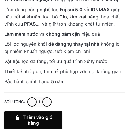
Ứng dụng công nghệ lọc
Fujisui 5.0
và
IONMAX
giúp
hầu hết
vi khuẩn
, loại bỏ
Clo
,
kim loại nặng
, hóa chất
vĩnh cửu
PFAS
,… và giữ trọn khoáng chất tự nhiên.
Làm mềm nước
và
chống bám cặn
hiệu quả
Lõi lọc nguyên khối
dễ dàng tự thay tại nhà
không lo
bị nhiễm khuẩn ngược, tiết kiệm chi phí
Vật liệu lọc đa tầng, tối ưu quá trình xử lý nước
Thiết kế nhỏ gọn, tinh tế, phù hợp với mọi không gian
Bảo hành chính hãng
5 năm
Hệ
SỐ LƯỢNG:
thống
lọc
Thêm vào giỏ
tổng
hàng