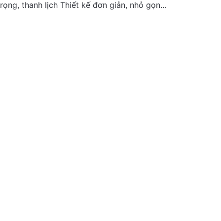
trọng, thanh lịch Thiết kế đơn giản, nhỏ gọn…
0
0%
0
0%
0
0%