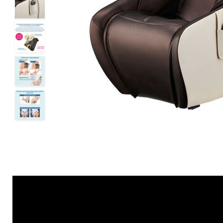
5
0
4
/5
3
Total
0