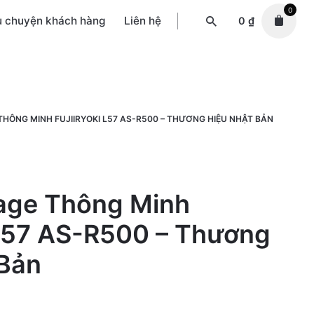
0
u chuyện khách hàng
Liên hệ
0
₫
HÔNG MINH FUJIIRYOKI L57 AS-R500 – THƯƠNG HIỆU NHẬT BẢN
age Thông Minh
 L57 AS-R500 – Thương
 Bản