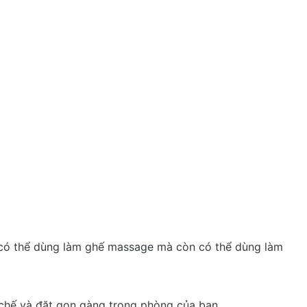
0
0%
0
0%
hương hiệu Nhật Bản
”
ỉ có thể dùng làm ghế massage mà còn có thể dùng làm
chế và đặt gọn gàng trong phòng của bạn.