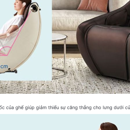
Upload Photo
0
/
5
commendation?
Yes
No
Submit Review
dốc của ghế giúp giảm thiểu sự căng thẳng cho lưng dưới củ