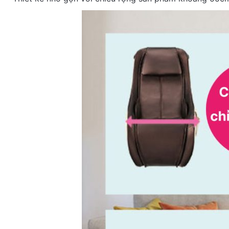
Rat
Rev
Des
Ful
Ema
At