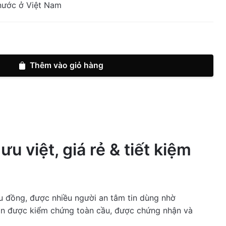
nước ở Việt Nam
Thêm vào giỏ hàng
việt, giá rẻ & tiết kiệm
0
0%
0
0%
0
0%
u đồng, được nhiều người an tâm tin dùng nhờ
0
0%
còn được kiểm chứng toàn cầu, được chứng nhận và
0
0%