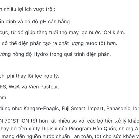
kiềm
hiều lợi ích vượt trội:
số
ổn định và có độ pH cân bằng.
lượng
There are no reviews yet.
cực, từ đó giúp tăng tuổi thọ máy lọc nước iON kiềm.
 tiền xử lý nước AKANWA AKION 701ST iON giá rẻ cho
i có thể điện phân tạo ra chất lượng nước tốt hơn.
ường nồng độ Hydro trong quá trình điện phân.
hi phí thay lõi lọc hợp lý.
ite a Review
FS, WQA và Viện Pasteur.
Nam
ng như: Kangen-Enagic, Fuji Smart, Impart, Panasonic, I
Bộ tiền xử lý nước A...
701ST iON tốt hơn rất nhiều so với các bộ tiền xử lý khác
ức hay bộ tiền xử lý Digisui của Picogram Hàn Quốc, nhưn
ing
ể mang đến nguồn nước chuẩn , an toàn, tốt cho sức khỏe v