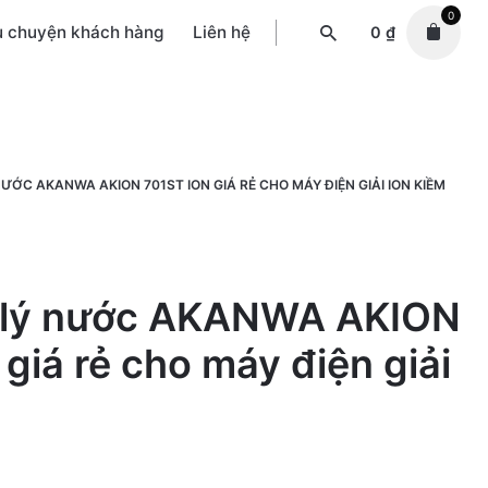
0
u chuyện khách hàng
Liên hệ
0
₫
NƯỚC AKANWA AKION 701ST ION GIÁ RẺ CHO MÁY ĐIỆN GIẢI ION KIỀM
ử lý nước AKANWA AKION
giá rẻ cho máy điện giải