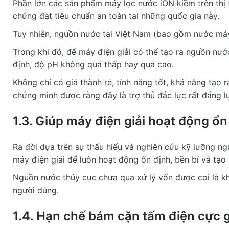
Phần lớn các sản phẩm máy lọc nước iON kiềm trên thị
chứng đạt tiêu chuẩn an toàn tại những quốc gia này.
Tuy nhiên, nguồn nước tại Việt Nam (bao gồm nước máy
Trong khi đó, để máy điện giải có thể tạo ra nguồn nướ
định, độ pH không quá thấp hay quá cao.
Không chỉ có giá thành rẻ, tính năng tốt, khả năng t
chứng minh được rằng đây là trợ thủ đắc lực rất đáng l
1.3. Giúp máy điện giải hoạt động ổ
Ra đời dựa trên sự thấu hiểu và nghiên cứu kỹ lưỡng n
máy điện giải để luôn hoạt động ổn định, bền bỉ và tạo
Nguồn nước thủy cục chưa qua xử lý vốn được coi là k
người dùng.
1.4. Hạn chế bám cặn tấm điện cực g