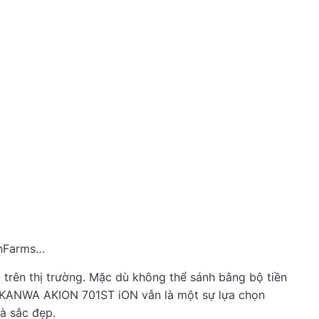
 máy điện giải ion kiềm
”
onFarms…
 trên thị trường. Mặc dù không thể sánh bằng bộ tiền
g AKANWA AKION 701ST iON vẫn là một sự lựa chọn
à sắc đẹp.