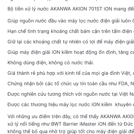
Bộ tiền xử lý nước AKANWA AKION 701ST iON mang đến n
Giúp nguồn nước đầu vào máy lọc nước điện giải luôn 
Hạn chế tình trạng khoáng chất bám cặn trên tấm điện 
Be the first to review “
Bộ
Giữ lại các khoáng chất tự nhiên có lợi để máy điện giả
Giúp máy điện giải iON kiềm hoạt động ổn định, tăng c
Không dùng điện, không có nước thải.
Giá thành rẻ phù hợp với kinh tế của mọi gia đình Việt, c
Wr
Chứng nhận bởi các tổ chức uy tín toàn cầu như FDA, N
Được nghiên cứu tương thích với nguồn nước tại Việt 
Được các thương hiệu máy lọc nước iON kiềm khuyên dù
Với những ưu điểm trên đây, có thể thấy AKANWA AKION 
xử lý nổi tiếng như BWT Barrier iMaster iON đến từ Đ
Rat
không thể bỏ qua nhờ trợ giúp tốt cho máy điện giải đ