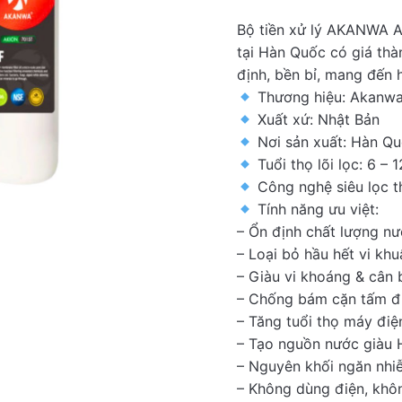
Bộ tiền xử lý AKANWA A
tại Hàn Quốc có giá thàn
định, bền bỉ, mang đến h
Thương hiệu: Akanw
Xuất xứ: Nhật Bản
Nơi sản xuất: Hàn Q
Tuổi thọ lõi lọc: 6 – 
Công nghệ siêu lọc t
Tính năng ưu việt:
– Ổn định chất lượng n
– Loại bỏ hầu hết vi khuẩ
– Giàu vi khoáng & cân
– Chống bám cặn tấm đi
– Tăng tuổi thọ máy điện
– Tạo nguồn nước giàu 
– Nguyên khối ngăn nhiễ
– Không dùng điện, khô