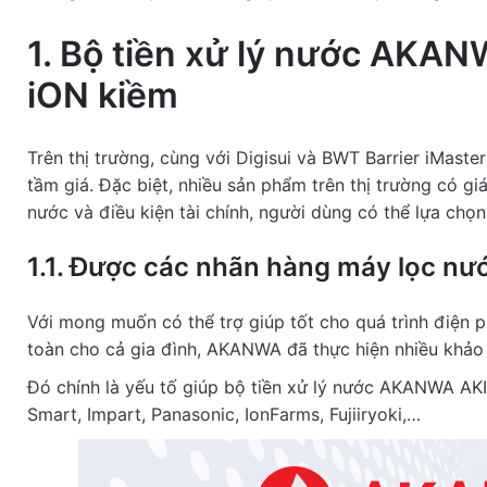
Rev
1. Bộ tiền xử lý nước AKAN
iON kiềm
Des
Trên thị trường, cùng với Digisui và BWT Barrier iMaste
tầm giá. Đặc biệt, nhiều sản phẩm trên thị trường có g
nước và điều kiện tài chính, người dùng có thể lựa chọ
Ful
1.1. Được các nhãn hàng máy lọc n
Ema
Với mong muốn có thể trợ giúp tốt cho quá trình điện p
toàn cho cả gia đình, AKANWA đã thực hiện nhiều khảo 
At
Đó chính là yếu tố giúp bộ tiền xử lý nước AKANWA AK
Smart, Impart, Panasonic, IonFarms, Fujiiryoki,…