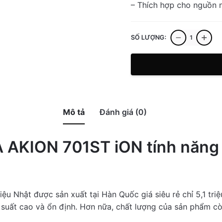
– Thích hợp cho nguồn 
Bộ
SỐ LƯỢNG:
tiền
xử
lý
nước
AKANWA
AKION
Mô tả
Đánh giá (0)
701ST
iON
AKION 701ST iON tính năng ưu 
giá
rẻ
cho
máy
 Nhật được sản xuất tại Hàn Quốc giá siêu rẻ chỉ 5,1 triệ
điện
u suất cao và ổn định. Hơn nữa, chất lượng của sản phẩm 
giải
ion