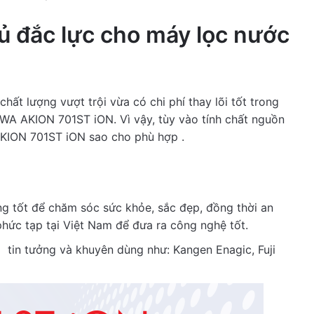
ủ đắc lực cho máy lọc nước
hất lượng vượt trội vừa có chi phí thay lõi tốt trong
ANWA AKION 701ST iON. Vì vậy, tùy vào tính chất nguồn
 AKION 701ST iON sao cho phù hợp .
ng tốt để chăm sóc sức khỏe, sắc đẹp, đồng thời an
hức tạp tại Việt Nam để đưa ra công nghệ tốt.
tin tưởng và khuyên dùng như: Kangen Enagic, Fuji