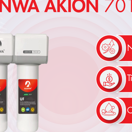
commendation?
Yes
No
Submit Review