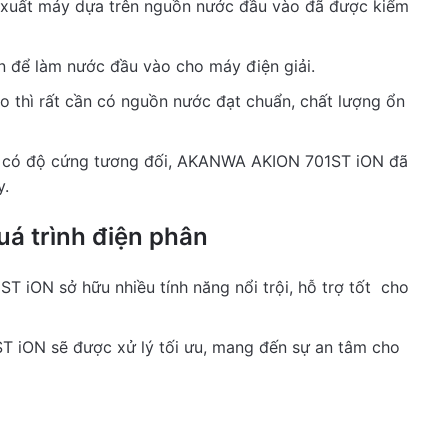
n xuất máy dựa trên nguồn nước đầu vào đã được kiểm
n để làm nước đầu vào cho máy điện giải.
o thì rất cần có nguồn nước đạt chuẩn, chất lượng ổn
cục có độ cứng tương đối, AKANWA AKION 701ST iON đã
y.
uá trình điện phân
 iON sở hữu nhiều tính năng nổi trội, hỗ trợ tốt cho
T iON sẽ được xử lý tối ưu, mang đến sự an tâm cho