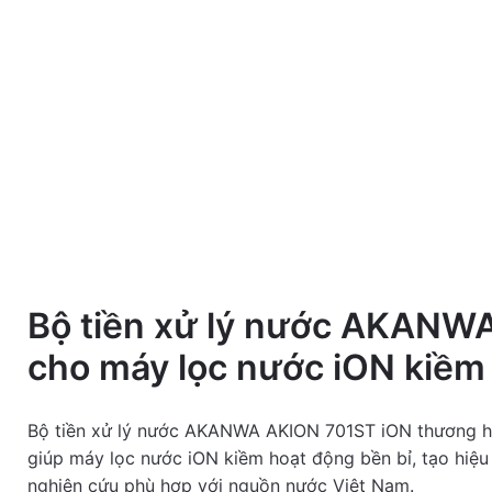
Bộ tiền xử lý nước AKANWA 
5
0
cho máy lọc nước iON kiềm
4
/5
3
Total
0
Bộ tiền xử lý nước AKANWA AKION 701ST iON thương hiệu
reviews
2
giúp máy lọc nước iON kiềm hoạt động bền bỉ, tạo hiệ
1
nghiên cứu phù hợp với nguồn nước Việt Nam.