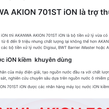
iew Title
WA AKION 701ST iON là trợ th
cription
r iON thì AKANWA AKION 701ST iON là bộ tiền xử lý vừa có c
iá từ 6 đến 9 triệu nhưng chất lượng lại không thể hơn AK
n các bộ tiền xử lý nước Digisui, BWT Barrier iMaster hoặc
l name
ước iON kiềm khuyên dùng
il address
hân của máy điện giải, tạo nguồn nước đầu ra với chất lượ
sát, nghiên cứu chuyên sâu dựa trên nguồn nước ô nhiễm p
tachment
ION 701ST iON được các nhãn hàng máy lọc nước iON kiềm 
backup
Upload Photo
0
/
5