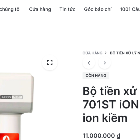
chúng tôi
Cửa hàng
Tin tức
Góc báo chí
1001 Câ
CỬA HÀNG
BỘ TIỀN XỬ LÝ 
CÒN HÀNG
Bộ tiền x
701ST iON 
ion kiềm
11.000.000
₫