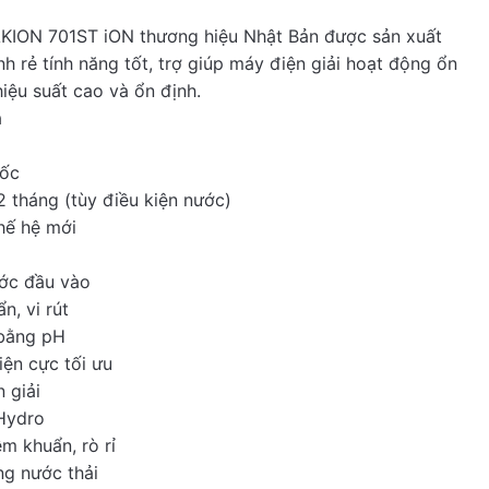
KION 701ST iON thương hiệu Nhật Bản được sản xuất
h rẻ tính năng tốt, trợ giúp máy điện giải hoạt động ổn
iệu suất cao và ổn định.
a
uốc
12 tháng (tùy điều kiện nước)
hế hệ mới
ước đầu vào
n, vi rút
 bằng pH
ện cực tối ưu
 giải
Hydro
m khuẩn, rò rỉ
ng nước thải