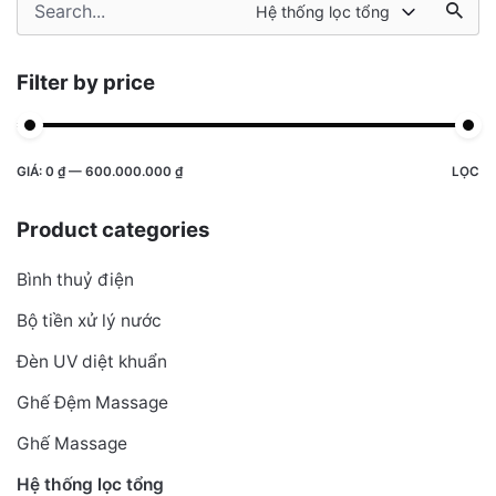
Search
Hệ thống lọc tổng
for
Filter by price
Giá
Giá
GIÁ:
0 ₫
—
600.000.000 ₫
LỌC
tối
tối
Product categories
thiểu
đa
Bình thuỷ điện
Bộ tiền xử lý nước
Đèn UV diệt khuẩn
Ghế Đệm Massage
Ghế Massage
Hệ thống lọc tổng