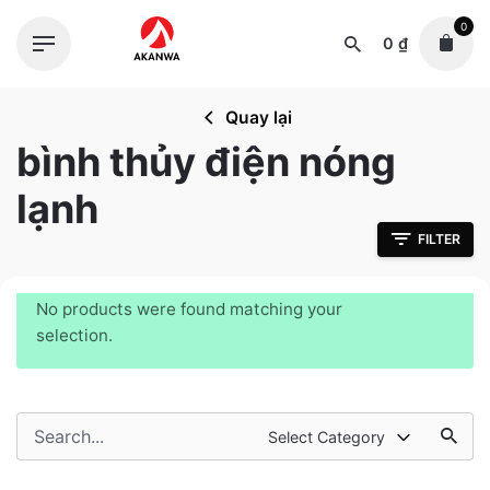
Skip
0
to
0
₫
content
Quay lại
bình thủy điện nóng
lạnh
FILTER
No products were found matching your
selection.
Search
Select Category
for