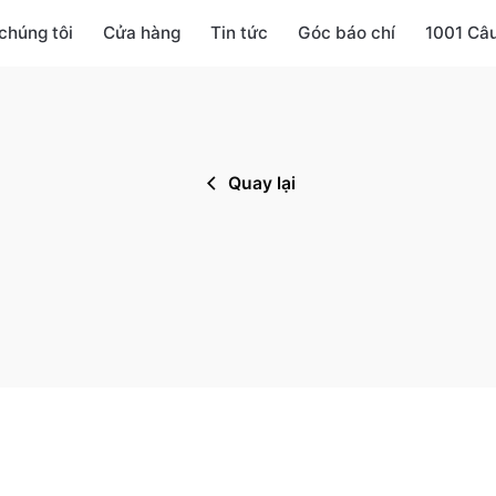
chúng tôi
Cửa hàng
Tin tức
Góc báo chí
1001 Câ
Quay lại