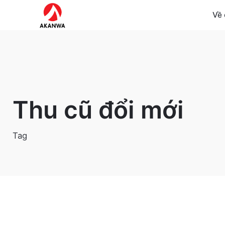
Skip
Về 
to
content
Thu cũ đổi mới
Tag