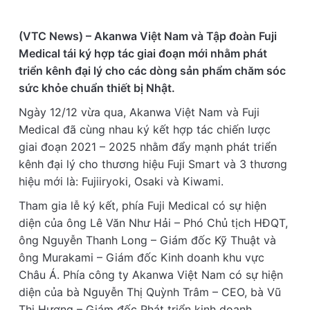
(VTC News) –
Akanwa Việt Nam và Tập đoàn Fuji
Medical tái ký hợp tác giai đoạn mới nhằm phát
triển kênh đại lý cho các dòng sản phẩm chăm sóc
sức khỏe chuẩn thiết bị Nhật.
Ngày 12/12 vừa qua, Akanwa Việt Nam và Fuji
Medical đã cùng nhau ký kết hợp tác chiến lược
giai đoạn 2021 – 2025 nhằm đẩy mạnh phát triển
kênh đại lý cho thương hiệu Fuji Smart và 3 thương
hiệu mới là: Fujiiryoki, Osaki và Kiwami.
Tham gia lễ ký kết, phía Fuji Medical có sự hiện
diện của ông Lê Văn Như Hải – Phó Chủ tịch HĐQT,
ông Nguyễn Thanh Long – Giám đốc Kỹ Thuật và
ông Murakami – Giám đốc Kinh doanh khu vực
Châu Á. Phía công ty Akanwa Việt Nam có sự hiện
diện của bà Nguyễn Thị Quỳnh Trâm – CEO, bà Vũ
Thị Hương – Giám đốc Phát triển kinh doanh.