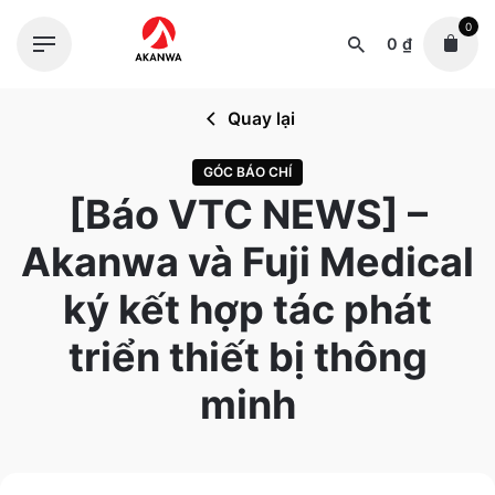
Skip
0
to
0
₫
content
Quay lại
GÓC BÁO CHÍ
[Báo VTC NEWS] –
Akanwa và Fuji Medical
ký kết hợp tác phát
triển thiết bị thông
minh