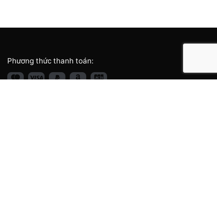
Phương thức thanh toán:
Giới thiệu thương hiệu
Về chúng tôi
Cửa hàng
Tin tức
Góc báo chí
1001 Câu chuyện khách hàng
Liên hệ